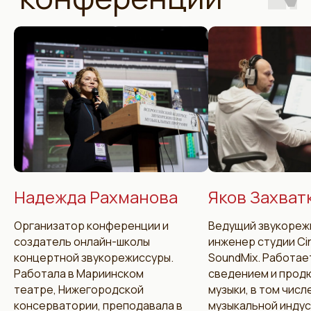
Надежда Рахманова
Яков Захват
Программа
Организатор конференции и
Ведущий звукореж
конференции
создатель онлайн-школы
инженер студии Ci
концертной звукорежиссуры.
SoundMix. Работае
Работала в Мариинском
сведением и прод
театре, Нижегородской
музыки, в том числ
консерватории, преподавала в
музыкальной индус
13 июля