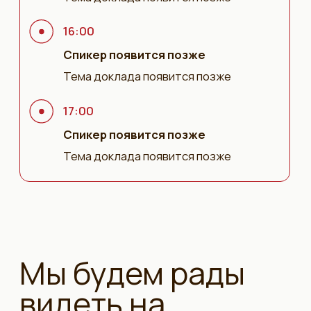
взаимодействовать с ними.
Аранжировщики
Разберёте современные приёмы и
инструменты аранжировки — и узнаете, что
происходит с вашим треком на этапах
сведения и мастеринга.
Все, кто работает
со звуком
От саунд-дизайнеров до блогеров — вы
получите практические приёмы, которые
улучшат звучание вашего контента уже на