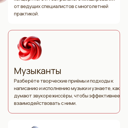
Записи 2-ух дней
Участие в онлайне
Презентации спикеров конференции
Записи двух дней выступлений
Доступ в чат выпускников
2 500₽
5 000₽
- 50% до анонсирования
спикеров
Купить
Станьте партнёром и используйте
потенциал конференции на максимум!