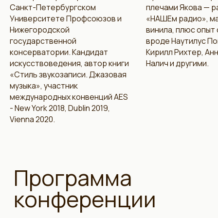
Санкт-Петербургском
плечами Якова — р
11:30
Университете Профсоюзов и
«НАШЕм радио», м
Андрей Харитонов
Нижегородской
винила, плюс опыт
История, теория и практика полевой
государственной
вроде Наутилус По
звукозаписи
консерватории. Кандидат
Кирилл Рихтер, Анн
12:30
искусствоведения, автор книги
Налич и другими.
Спикер
появится позже
«Стиль звукозаписи. Джазовая
Тема доклада появится позже
музыка», участник
международных конвенций AES
13:30
- New York 2018, Dublin 2019,
Спикер
появится позже
Vienna 2020.
Тема доклада появится позже
15:00
Спикер
появится позже
Тема доклада появится позже
16:00
Спикер
появится позже
Тема доклада появится позже