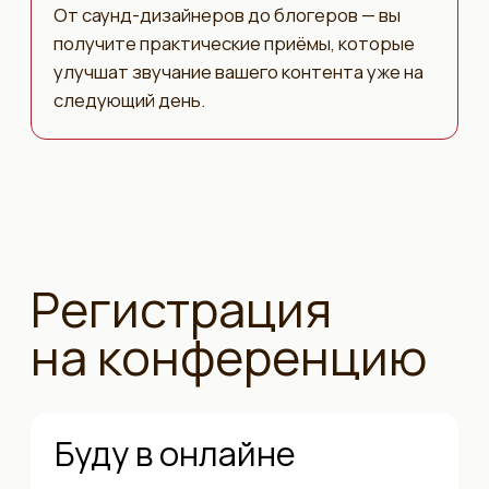
Образовательная лицензия
№ Л035-01270-
29/02629235
Выписка из
реестра
ИП Кленин Максим Евгеньевич
ИНН: 290138874389