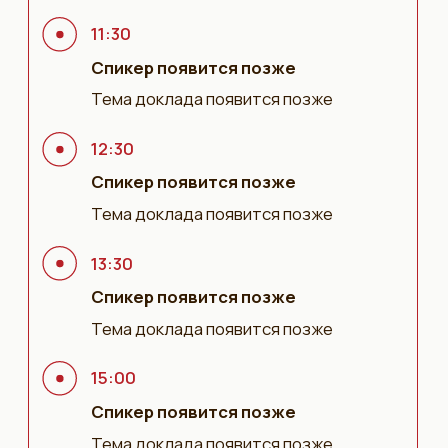
Звукорежиссёры
Вы получите свежий опыт студийного,
концертного и театрального микширования
от ведущих специалистов с многолетней
практикой.
Музыканты
Разберёте творческие приёмы и подходы к
написанию и исполнению музыки и узнаете, как
думают звукорежиссёры, чтобы эффективнее