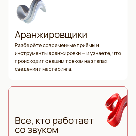
Выбирайте пакет под свои цели — от базового
присутствия бренда на всех носителях до
полноценной интеграции в программу
конференции. Получите максимум охвата,
внимания и прямых контактов с целевой
аудиторией.
Стать партнером
{Навигация}
Главная
Программа
Спикеры
Лицензия